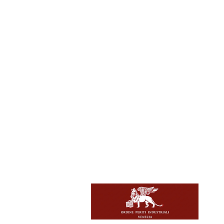
Contatti
e-mail:
Telef
Indiriz
CF/P.IV