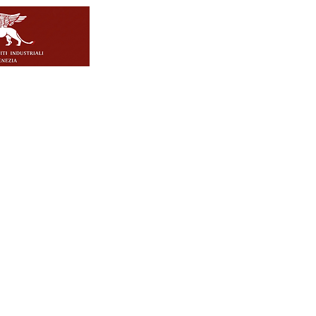
- Ordine Periti Industriali Venezia
L' Ordine
Con