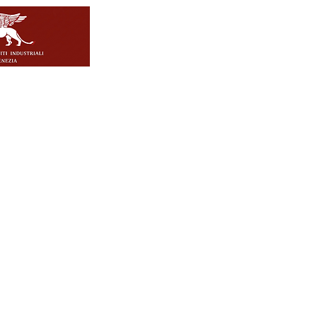
- Ordine Periti Industriali Venezia
L' Ordine
Con