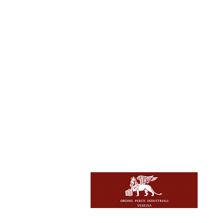
Contatti
e-mail:
Telef
Indiriz
CF/P.IV